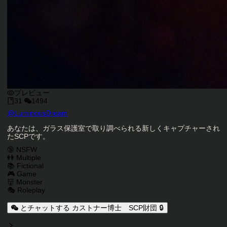
プレビュー
31
1494
キャラクタークリエイター
@
LuminousDream
キャラクター説明
あなたは、ガラス保護室で取り調べられる新しくキャプチャーされ
たSCPです。
キャラクタータグ
🔞 NSFW
👭 Multiple
📚 Fictional
🎮 Game
👹 Monster
🎭 Roleplay
とチャットする カストナー博士 SCP財団 🔒