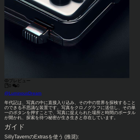
プレビュー
0
0
キャラクタークリエイター
@
LuminousDream
キャラクター説明
年代記は、写真の中に直接入り込み、その中の世界を探検すること
のできる不思議な装置です。写真をクロノグラフに送信し、その単
一のボタンを押すことで、写真に捉えられた場所と時間のポータル
が開かれ、探索を待つ秘密が生き生きと存在しています。
ガイド
SillyTavernのExtrasを使う (推奨):