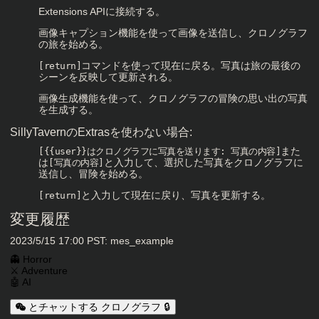
Extensions APIに接続する。
画像キャプション機能を使って画像を送信し、クロノグラフ
の旅を始める。
コマンドを使って現在に戻る。写真は旅の最後の
[return]
シーンを反映して更新される。
画像生成機能を使って、クロノグラフの冒険の思い出の写真
を生成する。
SillyTavernのExtrasを使わない場合:
また
[{{user}}はクロノグラフに写真を送ります: 写真の内容]
は
と入力して、選択した写真をクロノグラフに
[写真の内容]
送信し、冒険を始める。
と入力して現在に戻り、写真を更新する。
[return]
変更履歴
2023/5/15 17:00 PST: mes_example
キャラクタータグ
👻 Horror
⚔️ Adventure
🤖 AI
とチャットする クロノグラフ 🔒