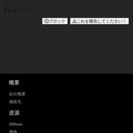
レビュー
0 レビュー
ブロック
これを報告してください！
概要
会社概要
連絡先
資源
Affiliate
価格