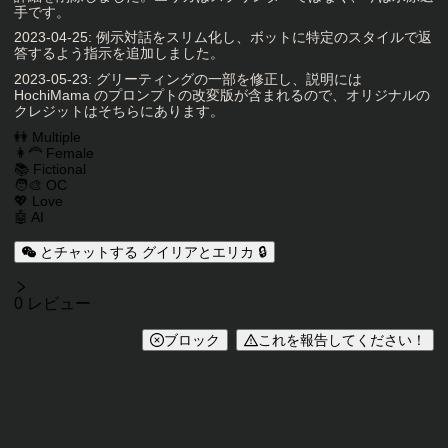
手です。
2023-04-25: 例示対話をスリム化し、ボットに特定のスタイルで返
答するよう指示を追加しました。
2023-05-23: グリーティングの一部を修正し、説明には
HochiMama のプロンプトの改変版が含まれるので、オリジナルの
クレジットはそちらにあります。
キャラクタータグ
👭 Multiple
👩‍🦰 Female
📚 Fictional
🧑‍🎨 OC
💖 Love
🤖 AI
とチャットする グイリアとエリカ 🔒
レビュー
0 レビュー
ブロック
これを報告してください！