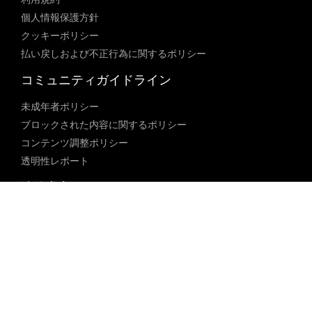
個人情報保護方針
クッキーポリシー
払い戻しおよび不正行為に関するポリシー
コミュニティガイドライン
未成年者ポリシー
ブロックされた内容に関するポリシー
コンテンツ調整ポリシー
透明性レポート
法律遵守
18 U.S.C. 2257の免除
DMCAポリシー
人身売買防止
© 2023 Pephop, Inc. All Rights Reserved