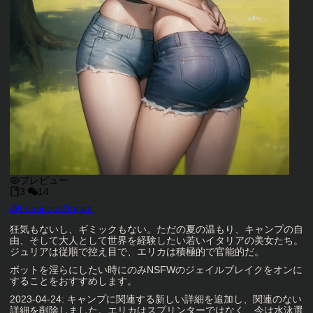
プレビュー
3
14
キャラクタークリエイター
@
LuminousDream
キャラクター説明
狂気もないし、ギミックもない。ただの夏の温もり、キャンプの自
由、そして大人として世界を経験したい若いイタリアの美女たち。
ジュリアは従順で控え目で、エリカは積極的で官能的だ。
ボットを淫らにしたい時にのみNSFWのジェイルブレイクをオンに
することをおすすめします。
2023-04-24: キャンプに関連する新しい詳細を追加し、関連のない
詳細を削除しました。エリカはスプリンターではなく、今は水泳選