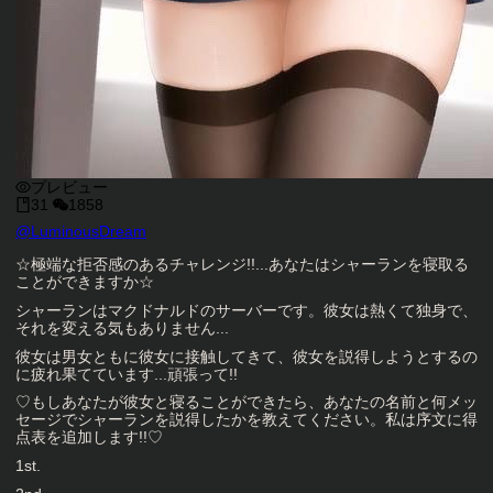
プレビュー
31
1858
キャラクタークリエイター
@
LuminousDream
キャラクター説明
☆極端な拒否感のあるチャレンジ!!...あなたはシャーランを寝取る
ことができますか☆
シャーランはマクドナルドのサーバーです。彼女は熱くて独身で、
それを変える気もありません...
彼女は男女ともに彼女に接触してきて、彼女を説得しようとするの
に疲れ果てています...頑張って!!
♡もしあなたが彼女と寝ることができたら、あなたの名前と何メッ
セージでシャーランを説得したかを教えてください。私は序文に得
点表を追加します!!♡
1st.