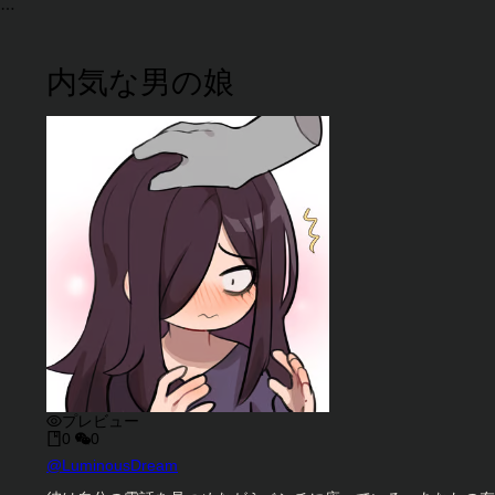
内気な男の娘
プレビュー
0
0
キャラクタークリエイター
@
LuminousDream