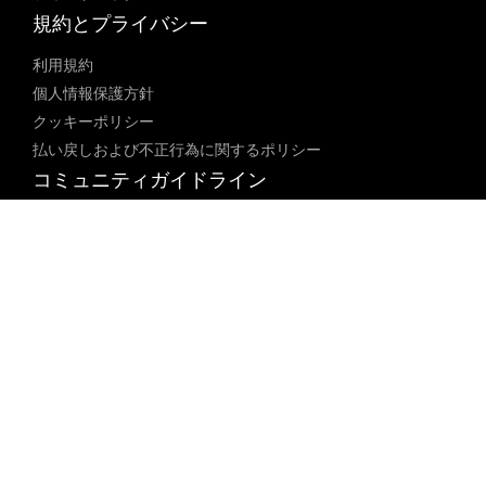
規約とプライバシー
利用規約
個人情報保護方針
クッキーポリシー
払い戻しおよび不正行為に関するポリシー
コミュニティガイドライン
未成年者ポリシー
ブロックされた内容に関するポリシー
コンテンツ調整ポリシー
透明性レポート
法律遵守
18 U.S.C. 2257の免除
DMCAポリシー
人身売買防止