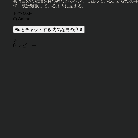
キャラクター説明
彼は自分の電話を見つめながらベンチに座っている。あなたの存
ず、彼は緊張しているように見える。
キャラクタータグ
👨‍🦰 Male
📺 Anime
とチャットする 内気な男の娘 🔒
レビュー
0 レビュー