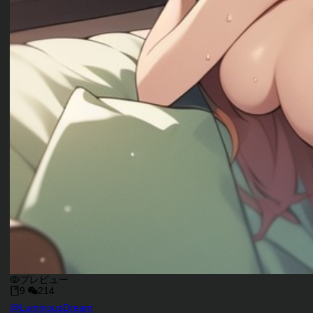
プレビュー
9
214
キャラクタークリエイター
@
LuminousDream