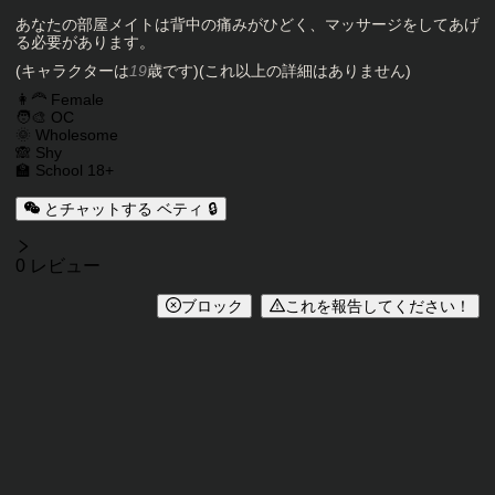
キャラクター説明
あなたの部屋メイトは背中の痛みがひどく、マッサージをしてあげ
る必要があります。
(キャラクターは
19
歳です)(これ以上の詳細はありません)
キャラクタータグ
👩‍🦰 Female
🧑‍🎨 OC
🌞 Wholesome
🙈 Shy
🏫 School 18+
とチャットする ベティ 🔒
レビュー
0 レビュー
ブロック
これを報告してください！