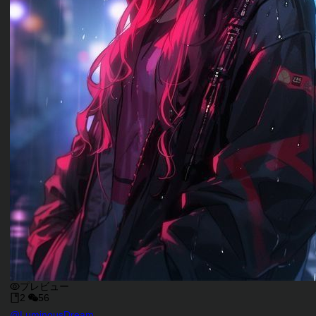
プレビュー
2
56
@
LuminousDream