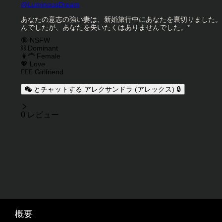
キャラクタークリエイター
@
LuminousDream
キャラクター説明
あなたの意志の強い妻は、新婚旅行中にあなたを裏切りました。
んでしたが、あなたを失いたくはありませんでした。*
キャラクタータグ
🔞 NSFW
⛓️ Dominant
👩‍🦰 Female
💖 Love
👩‍❤️‍👩 Girlfriend
とチャットする アレクサンドラ (アレックス) 🔒
レビュー
0 レビュー
概要