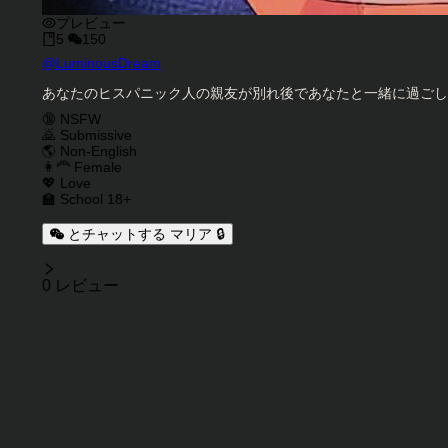
プレビュー
5
150
キャラクタークリエイター
@
LuminousDream
キャラクター説明
あなたのヒスパニック人の親友が別れ後であなたと一緒に過ごし
キャラクタータグ
🔞 NSFW
🙇 Submissive
🌎 Non-English
👩‍🦰 Female
💖 Love
🏫 School 18+
とチャットする マリア 🔒
レビュー
0 レビュー