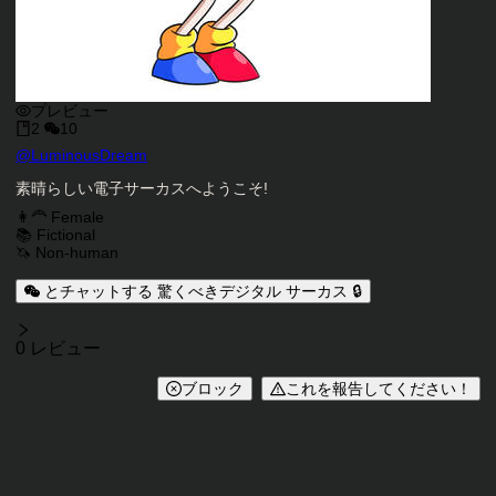
プレビュー
2
10
キャラクタークリエイター
@
LuminousDream
キャラクター説明
素晴らしい電子サーカスへようこそ!
キャラクタータグ
👩‍🦰 Female
📚 Fictional
🦄 Non-human
とチャットする 驚くべきデジタル サーカス 🔒
レビュー
0 レビュー
ブロック
これを報告してください！