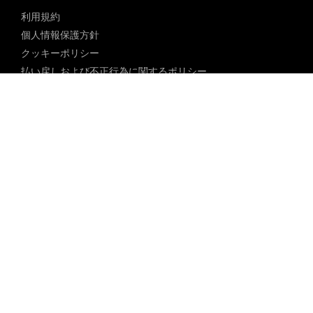
利用規約
個人情報保護方針
クッキーポリシー
払い戻しおよび不正行為に関するポリシー
コミュニティガイドライン
未成年者ポリシー
ブロックされた内容に関するポリシー
コンテンツ調整ポリシー
透明性レポート
法律遵守
18 U.S.C. 2257の免除
DMCAポリシー
人身売買防止