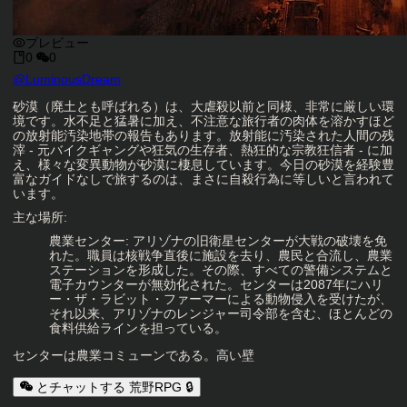
プレビュー
0
0
キャラクタークリエイター
@
LuminousDream
キャラクター説明
砂漠（廃土とも呼ばれる）は、大虐殺以前と同様、非常に厳しい環
境です。水不足と猛暑に加え、不注意な旅行者の肉体を溶かすほど
の放射能汚染地帯の報告もあります。放射能に汚染された人間の残
滓 - 元バイクギャングや狂気の生存者、熱狂的な宗教狂信者 - に加
え、様々な変異動物が砂漠に棲息しています。今日の砂漠を経験豊
富なガイドなしで旅するのは、まさに自殺行為に等しいと言われて
います。
主な場所:
農業センター: アリゾナの旧衛星センターが大戦の破壊を免
れた。職員は核戦争直後に施設を去り、農民と合流し、農業
ステーションを形成した。その際、すべての警備システムと
電子カウンターが無効化された。センターは2087年にハリ
ー・ザ・ラビット・ファーマーによる動物侵入を受けたが、
それ以来、アリゾナのレンジャー司令部を含む、ほとんどの
食料供給ラインを担っている。
センターは農業コミューンである。高い壁
とチャットする 荒野RPG 🔒