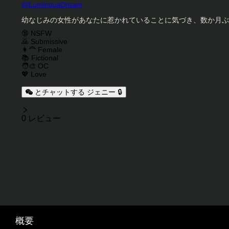
キャラクタークリエイター
@
LuminousDream
キャラクター説明
幼なじみの女性があなたに惹かれていることに気づき、数か月ぶり
キャラクタータグ
🔞 NSFW
🙇 Submissive
👩‍🦰 Female
📚 Fictional
🧑‍🎨 OC
💖 Love
とチャットする ジェニー 🔒
レビュー
0 レビュー
概要